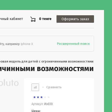
чный кабинет
0 тенге
Оформить заказ
Расширенный поиск
йту, например
Iphone X
ровая модель для детей с огроничинными возможностями
оничинными возможностями
-
Сравнить
Артикул:
Иэ030
Цена: