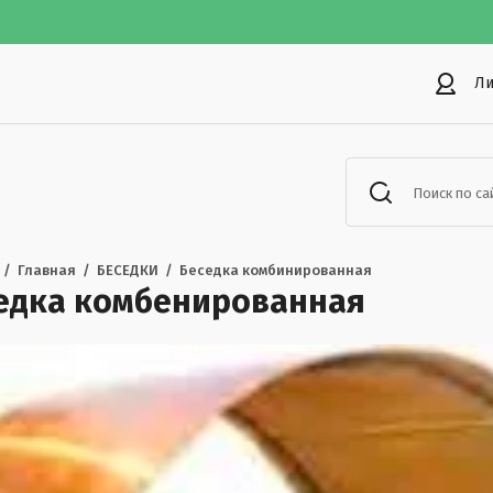
Ли
Поиск по са
  /  
Главная
  /  
БЕСЕДКИ
  /  
Беседка комбинированная
едка комбенированная