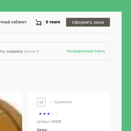
чный кабинет
0 тенге
Оформить заказ
Расширенный поиск
йту, например
Iphone X
-
Сравнить
Артикул:
Нт020
Цена: